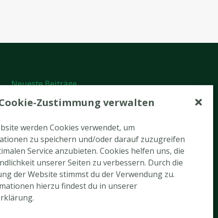
Neueste Beiträge
Cookie-Zustimmung verwalten
Tennis-Newsletter August 2026
Tennis-Arbeitseinsatz am 22.08.2026
ebsite werden Cookies verwendet, um
ationen zu speichern und/oder darauf zuzugreifen
Rückblick Tennis-Hobbyturnier
imalen Service anzubieten. Cookies helfen uns, die
dlichkeit unserer Seiten zu verbessern. Durch die
Ein gelungener Abend auf der Limburg
ung der Website stimmst du der Verwendung zu.
Abschluss der Tennis-Verbandsrunde 2026
mationen hierzu findest du in unserer
rklärung.