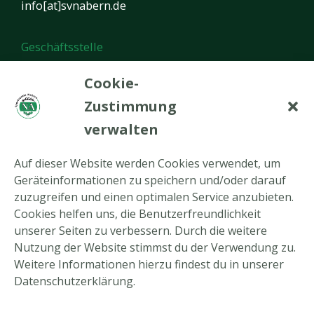
info[at]svnabern.de
Geschäftsstelle
Öffnungszeiten:
Cookie-
Montag von 17.00 bis 20.00 Uhr
Zustimmung
verwalten
In den Ferien ist die Geschäftsstelle geschlossen.
Auf dieser Website werden Cookies verwendet, um
Neueste Beiträge
Geräteinformationen zu speichern und/oder darauf
zuzugreifen und einen optimalen Service anzubieten.
Tennis-Newsletter August 2026
Cookies helfen uns, die Benutzerfreundlichkeit
unserer Seiten zu verbessern. Durch die weitere
Tennis-Arbeitseinsatz am 22.08.2026
Nutzung der Website stimmst du der Verwendung zu.
Rückblick Tennis-Hobbyturnier
Weitere Informationen hierzu findest du in unserer
Datenschutzerklärung.
Ein gelungener Abend auf der Limburg