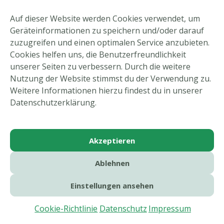
Auf dieser Website werden Cookies verwendet, um
Neueste Beiträge
Geräteinformationen zu speichern und/oder darauf
zuzugreifen und einen optimalen Service anzubieten.
Tennis-Newsletter August 2026
Cookies helfen uns, die Benutzerfreundlichkeit
unserer Seiten zu verbessern. Durch die weitere
Tennis-Arbeitseinsatz am 22.08.2026
Nutzung der Website stimmst du der Verwendung zu.
Rückblick Tennis-Hobbyturnier
Weitere Informationen hierzu findest du in unserer
Datenschutzerklärung.
Ein gelungener Abend auf der Limburg
Abschluss der Tennis-Verbandsrunde 2026
Akzeptieren
Ablehnen
Einstellungen ansehen
Copyright © 2026 SV Nabern e.V. |
Impressum
|
Datenschutz
|
Cookie-Richtlinie
Cookie-Richtlinie
Datenschutz
Impressum