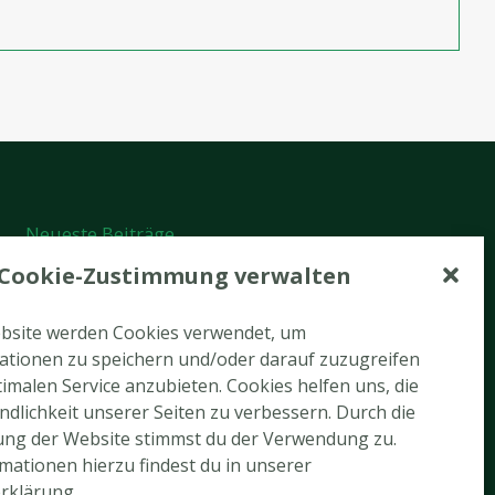
Neueste Beiträge
Cookie-Zustimmung verwalten
Tennis-Newsletter August 2026
Tennis-Arbeitseinsatz am 22.08.2026
ebsite werden Cookies verwendet, um
ationen zu speichern und/oder darauf zuzugreifen
Rückblick Tennis-Hobbyturnier
imalen Service anzubieten. Cookies helfen uns, die
dlichkeit unserer Seiten zu verbessern. Durch die
Ein gelungener Abend auf der Limburg
ung der Website stimmst du der Verwendung zu.
Abschluss der Tennis-Verbandsrunde 2026
mationen hierzu findest du in unserer
rklärung.