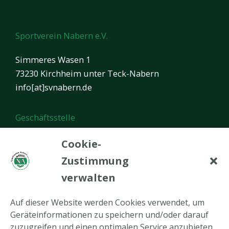
Sportverein Nabern e.V.
Simmeres Wasen 1
73230 Kirchheim unter Teck-Nabern
info[at]svnabern.de
Geschäftsstelle
Öffnungszeiten:
Cookie-
Montag von 17.00 bis 20.00 Uhr
Zustimmung
verwalten
In den Ferien ist die Geschäftsstelle geschlossen.
Auf dieser Website werden Cookies verwendet, um
Neueste Beiträge
Geräteinformationen zu speichern und/oder darauf
zuzugreifen und einen optimalen Service anzubieten.