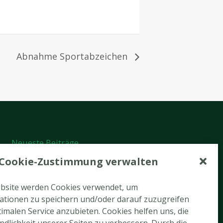
Abnahme Sportabzeichen
Neueste Beiträge
Cookie-Zustimmung verwalten
Tennis-Newsletter August 2026
Tennis-Arbeitseinsatz am 22.08.2026
ebsite werden Cookies verwendet, um
ationen zu speichern und/oder darauf zuzugreifen
Rückblick Tennis-Hobbyturnier
imalen Service anzubieten. Cookies helfen uns, die