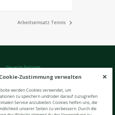
Arbeitseinsatz Tennis
Neueste Beiträge
Cookie-Zustimmung verwalten
Tennis-Newsletter August 2026
Tennis-Arbeitseinsatz am 22.08.2026
ebsite werden Cookies verwendet, um
ationen zu speichern und/oder darauf zuzugreifen
Rückblick Tennis-Hobbyturnier
imalen Service anzubieten. Cookies helfen uns, die
dlichkeit unserer Seiten zu verbessern. Durch die
Ein gelungener Abend auf der Limburg
ung der Website stimmst du der Verwendung zu.