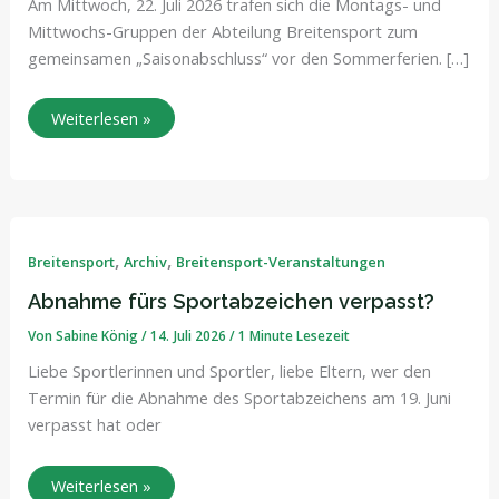
Am Mittwoch, 22. Juli 2026 trafen sich die Montags- und
Mittwochs-Gruppen der Abteilung Breitensport zum
gemeinsamen „Saisonabschluss“ vor den Sommerferien. […]
Weiterlesen »
Abnahme
fürs
Sportabzeichen
,
,
Breitensport
Archiv
Breitensport-Veranstaltungen
verpasst?
Abnahme fürs Sportabzeichen verpasst?
Von
Sabine König
/
14. Juli 2026
/
1 Minute Lesezeit
Liebe Sportlerinnen und Sportler, liebe Eltern, wer den
Termin für die Abnahme des Sportabzeichens am 19. Juni
verpasst hat oder
Weiterlesen »