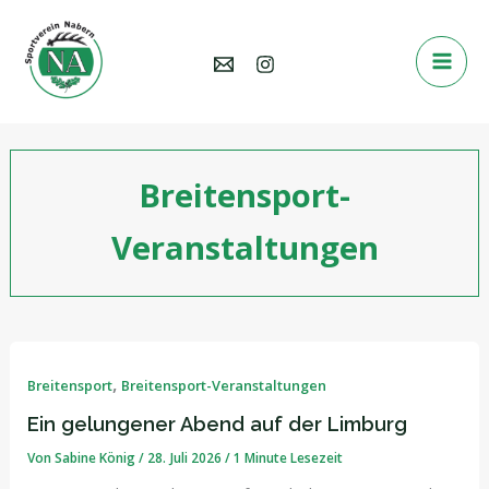
Zum
Inhalt
springen
Breitensport-
Veranstaltungen
Ein
gelungener
Abend
,
Breitensport
Breitensport-Veranstaltungen
auf
der
Ein gelungener Abend auf der Limburg
Limburg
Von
Sabine König
/
28. Juli 2026
/
1 Minute Lesezeit