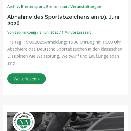
des
Sportabzeichens
,
,
Archiv
Breitensport
Breitensport-Veranstaltungen
am
19.
Abnahme des Sportabzeichens am 19. Juni
Juni
2026
2026
Von
Sabine König
/
8. Juni 2026
/
1 Minute Lesezeit
Freitag, 19.06.2026Anmeldung: 15.30 UhrBeginn: 16.00 Uhr
Absolviere das Deutsche Sportabzeichen in den klassischen
Disziplinen wie Weitsprung, Weitwurf und Lauf.Eingeladen
sind
Weiterlesen »
Fit
fürs
Sportabzeichen