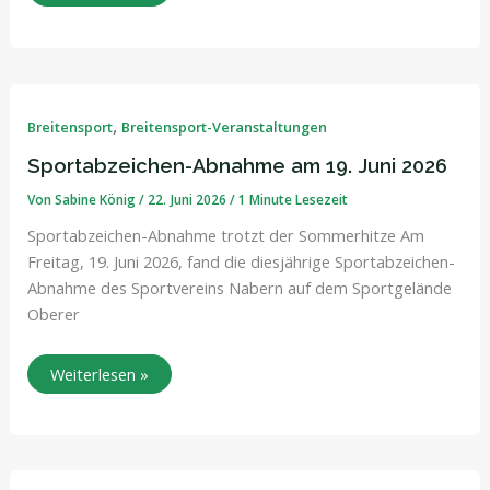
Sportabzeichen-
Abnahme
am
,
Breitensport
Breitensport-Veranstaltungen
19.
Juni
Sportabzeichen-Abnahme am 19. Juni 2026
2026
Von
Sabine König
/
22. Juni 2026
/
1 Minute Lesezeit
Sportabzeichen-Abnahme trotzt der Sommerhitze Am
Freitag, 19. Juni 2026, fand die diesjährige Sportabzeichen-
Abnahme des Sportvereins Nabern auf dem Sportgelände
Oberer
Weiterlesen »
Abnahme