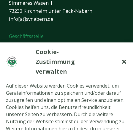
Simmeres Wasen 1
73230 Kirchheim unter Teck-Nabern
info[at]svnabern.de
Geschäftsstelle
Öffnungszeiten:
Cookie-
Montag von 17.00 bis 20.00 Uhr
Zustimmung
verwalten
In den Ferien ist die Geschäftsstelle geschlossen.
Auf dieser Website werden Cookies verwendet, um
Neueste Beiträge
Geräteinformationen zu speichern und/oder darauf
zuzugreifen und einen optimalen Service anzubieten.
Tennis-Newsletter August 2026
Cookies helfen uns, die Benutzerfreundlichkeit
unserer Seiten zu verbessern. Durch die weitere
Tennis-Arbeitseinsatz am 22.08.2026
Nutzung der Website stimmst du der Verwendung zu.
Rückblick Tennis-Hobbyturnier
Weitere Informationen hierzu findest du in unserer