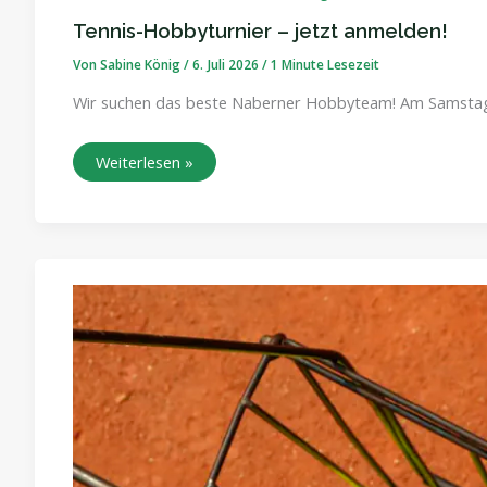
Tennis-Hobbyturnier – jetzt anmelden!
Von
Sabine König
/
6. Juli 2026
/
1 Minute Lesezeit
Wir suchen das beste Naberner Hobbyteam! Am Samstag, 2
Weiterlesen »
„Tennis
for
beginners“