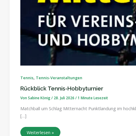
,
Tennis
Tennis-Veranstaltungen
Rückblick Tennis-Hobbyturnier
Von
Sabine König
/
28. Juli 2026
/
1 Minute Lesezeit
Matchball um Schlag Mitternacht Punktlandung im hochk
[…]
Weiterlesen »