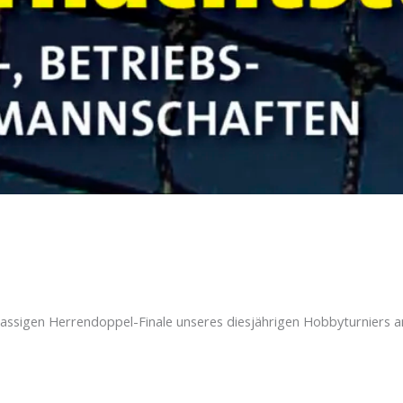
lassigen Herrendoppel-Finale unseres diesjährigen Hobbyturniers 